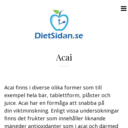
N
Acai
a
v
i
g
Acai finns i diverse olika former som till
a
exempel hela bär, tablettform, plåster och
t
juice. Acai har en förmåga att snabba på
i
din viktminskning. Enligt vissa undersökningar
o
finns det frukter som innehåller liknande
n
mängder antioxidanter som i acai och därmed